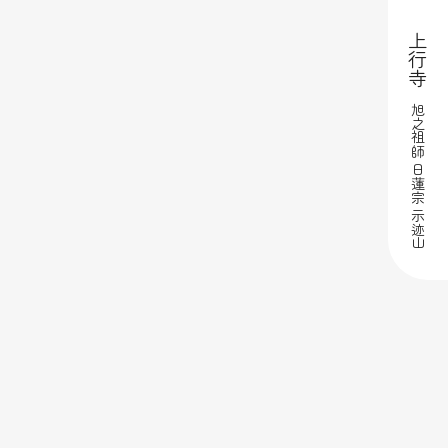
上行寺
旭之祖師 日蓮宗 示迹山