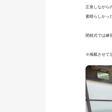
正座しながら
素晴らしかっ
閉校式では練
※掲載させて