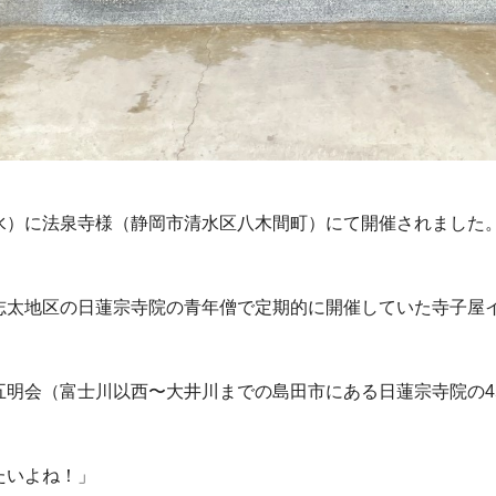
水）に法泉寺様（静岡市清水区八木間町）にて開催されました
志太地区の日蓮宗寺院の青年僧で定期的に開催していた寺子屋
五明会（富士川以西〜大井川までの島田市にある日蓮宗寺院の4
。
たいよね！」