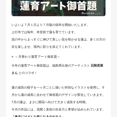
いよいよ７月１日より７月版の頒布を開始いたします。
上行寺では毎年、本堂前で蓮を育てています。
泥の中からまっすぐに伸びて美しい花を咲かせる蓮は、多くの方の
目を楽しませ、境内に彩りを添えてくれています。
～月替わり蓮育アート御首題～
今年の蓮育アート御首題は、福島県出身のアーティスト
石附若菜
さん
とのコラボ！
⁡蓮の成長の様子を一ヶ月ごとに描いた特別なイラストを使用し、6
月から蓮の成長に合わせて御首題のデザインが変化していきます。
7月の蓮は、まさに開花へ向けて大きく成長する時期。
今月の作品には、花開く直前の生命力と希望が込められています。
「来月にはどんな姿になるのだろう」