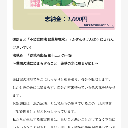
⁡御題目と「不染世間法 如蓮華在水」（ふぜんせけんぼう にょれん
げざいすい）
法華経 『従地涌出品 第十五』の一節
〜世間の法に染まらざること 蓮華の水に在るが如し〜
蓮は泥の沼地でそこにしっかりと根を張り、養分を吸収します。
しかし泥の色には染まらず、自分が本来持っている色の花を咲かせ
ます。
お釈迦様は「泥の沼地」とは私たちの生きているこの「現実世界
（娑婆世界）」だとおっしゃっています。
私たちが生活する現実世界は、良いこと悪いことだけでなく本当に
いろいろなことがあり、喜び・悲しみ・嫉妬や愚痴が渦巻いていま