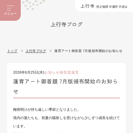
上行寺
旭之祖師 日蓮宗 示迹山
メニュー
上行寺ブログ
トップ
上行寺ブログ
蓮育アート御首題 7月版頒布開始のお知らせ
2026年6月25日(木)
お知らせ
御首題
蓮育
蓮育アート御首題 7月版頒布開始のお知ら
せ
梅雨明けが待ち遠しい季節となりました。
境内の蓮たちも、初夏の陽射しを受けながら少しずつ成長を続けて
います。