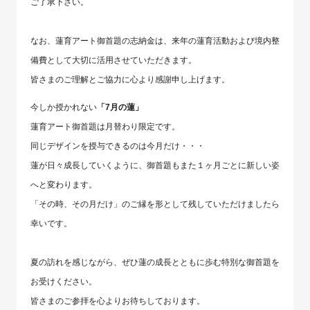
ご了承下さい。
なお、蓮育アート御首題の志納金は、来年の蓮育活動および境内整
備費として大切に活用させていただきます。
皆さまのご理解とご協力に心より感謝申し上げます。
今しか授かれない
「7月の蓮」
蓮育アート御首題は月替わり限定です。
同じデザインを授与できるのは今月だけ・・・
蓮が日々成長していくように、御首題もまた１ヶ月ごとに新しい姿
へと変わります。
「その時、その月だけ」のご縁を形として残していただけましたら
幸いです。
夏の訪れを感じながら、ぜひ蓮の成長とともに歩む特別な御首題を
お受けください。
皆さまのご参拝を心よりお待ちしております。