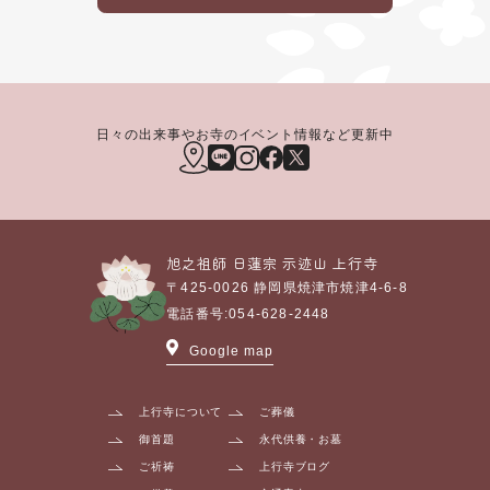
日々の出来事やお寺のイベント情報など更新中
旭之祖師 日蓮宗
示迹山
上行寺
〒425-0026
静岡県焼津市焼津4-6-8
電話番号:
054-628-2448
Google map
上行寺について
ご葬儀
御首題
永代供養・お墓
ご祈祷
上行寺ブログ