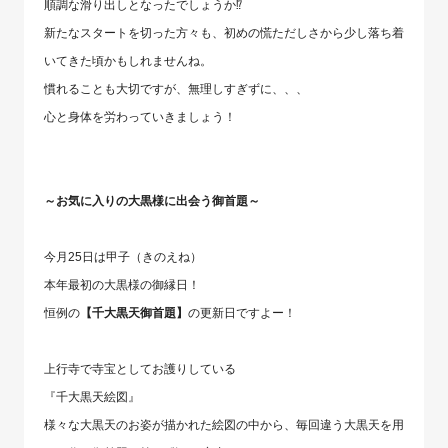
順調な滑り出しとなったでしょうか⁉
新たなスタートを切った方々も、初めの慌ただしさから少し落ち着
いてきた頃かもしれませんね。
慣れることも大切ですが、無理しすぎずに、、、
心と身体を労わっていきましょう！
～お気に入りの大黒様に出会う御首題～
今月25日は甲子（きのえね）
本年最初の大黒様の御縁日！
恒例の
【千大黒天御首題】
の更新日ですよー！
上行寺で寺宝としてお護りしている
『千大黒天絵図』⁡
様々な大黒天のお姿が描かれた絵図の中から、毎回違う大黒天を用