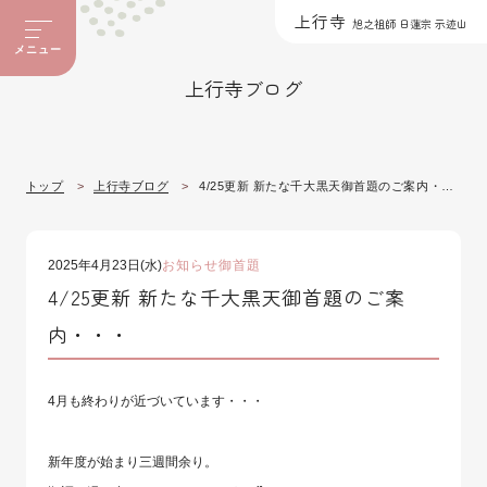
上行寺
旭之祖師 日蓮宗 示迹山
メニュー
上行寺ブログ
トップ
上行寺ブログ
4/25更新 新たな千大黒天御首題のご案内・・・
2025年4月23日(水)
お知らせ
御首題
4/25更新 新たな千大黒天御首題のご案
内・・・
4月も終わりが近づいています・・・
新年度が始まり三週間余り。