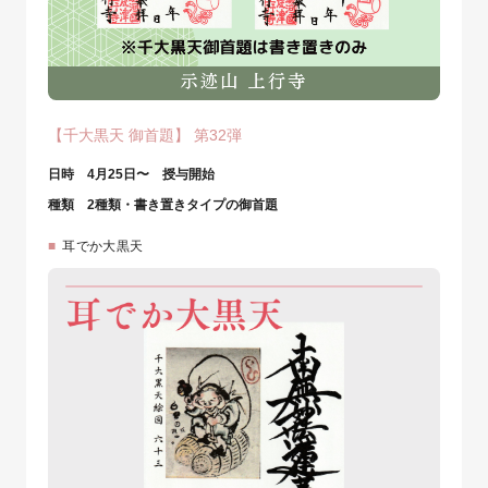
【千大黒天 御首題】 第32弾
日時 4月25日〜 授与開始⁡
種類 2種類・書き置きタイプの御首題
耳でか大黒天