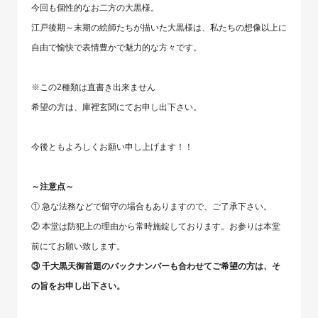
今回も個性的なお二方の大黒様。
江戸後期～末期の絵師たちが描いた大黒様は、私たちの想像以上に
自由で愉快で表情豊かで魅力的な方々です。
※この2種類は直書き出来ません
希望の方は、庫裡玄関にてお申し出下さい。
⁡今後ともよろしくお願い申し上げます！！
～注意点～
① 急な法務などで留守の場合もありますので、ご了承下さい。
② 本堂は防犯上の理由から常時施錠しております。お参りは本堂
前にてお願い致します。⁡
③ 千大黒天御首題のバックナンバーも合わせてご希望の方は、そ
の旨をお申し出下さい。