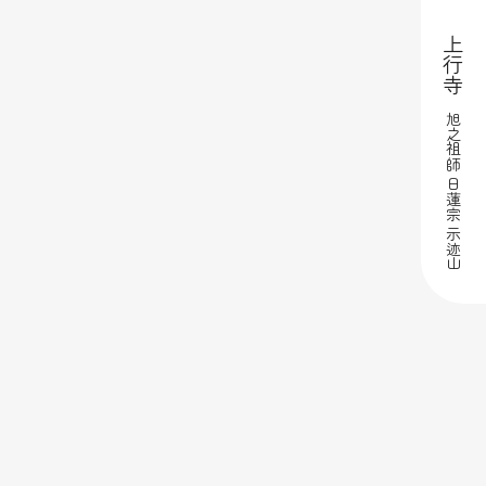
上行寺
旭之祖師 日蓮宗 示迹山