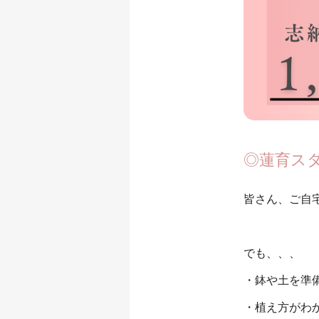
◎蓮育ス
皆さん、ご自
でも、、、
・鉢や土を準
・植え方がわ