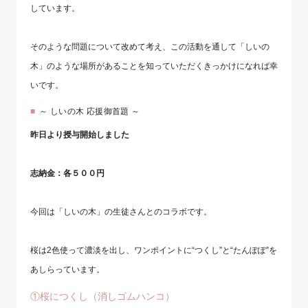
しています。
そのような問題について改めて考え、この活動を通して「しいの
木」のような場所があることを知っていただくきっかけになれば幸
いです。
～ しいの木 応援御首題 ～
昨日より授与開始しました
志納金：各５００円
今回は「しいの木」の生徒さんとのコラボです。
桜は2色使って濃淡を出し、ワンポイントに“つくし”と“たんぽぽ”を
あしらっています。
①桜につくし（消しゴムハンコ）