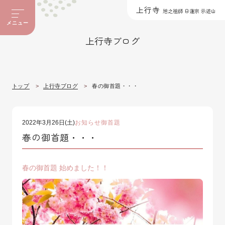
上行寺
旭之祖師 日蓮宗 示迹山
メニュー
上行寺ブログ
トップ
上行寺ブログ
春の御首題・・・
2022年3月26日(土)
お知らせ
御首題
春の御首題・・・
春の御首題 始めました！！