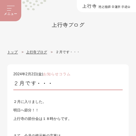
上行寺
旭之祖師 日蓮宗 示迹山
メニュー
上行寺ブログ
トップ
上行寺ブログ
２月です・・・
2024年2月2日(金)
お知らせ
コラム
２月です・・・
２月に入りました。
明日へ節分！！
上行寺の節分会は１８時からです。
さて、今月の掲示板の言葉は、、、