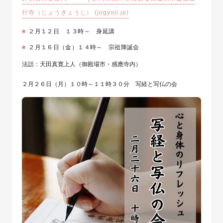
行寺（じょうぎょうじ） (jogyoji.jp)
２月１２日 １３時～ 身延講
２月１６日（金）１４時～ 宗祖降誕会
法話：天田真寛上人（御殿場市・感應寺内）
２月２６日（月）１０時～１１時３０分 写経と写仏の会