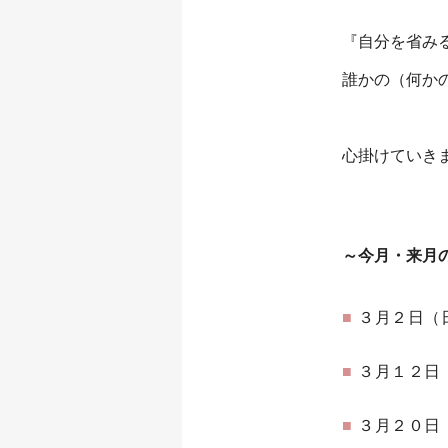
『自分を省み
誰かの（何か
心掛けていき
～今月・来月
３月２日（
３月１２日
３月２０日