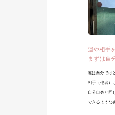
運や相手
まずは自
運は自分では
相手（他者）
自分自身と同
できるような