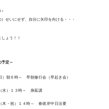
る』
の）せいにせず、自分に矢印を向ける・・・
ましょう！！
の予定～
日）朝６時～ 早朝修行会（早起き会）
（水）１３時～ 身延講
（木・祝）１４時～ 春彼岸中日法要