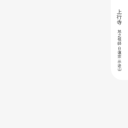
上行寺
旭之祖師 日蓮宗 示迹山