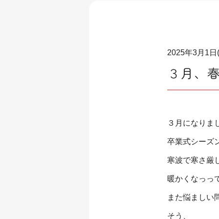
2025年3月1日
３月、
３月になりま
卒業式シーズ
寒波で寒さ厳
暖かくなっっ
また悩ましい
そう、