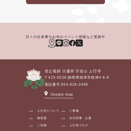
日々の出来事やお寺のイベント情報など更新中
旭之祖師 日蓮宗
示迹山
上行寺
〒425-0026
静岡県焼津市焼津4-6-8
電話番号:
054-628-2448
Google map
上行寺について
ご葬儀
御首題
永代供養・お墓
ご祈祷
上行寺ブログ