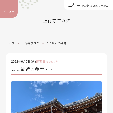
上行寺
旭之祖師 日蓮宗 示迹山
メニュー
上行寺ブログ
トップ
上行寺ブログ
ここ最近の蓮育・・・
2022年6月7日(火)
蓮育
日々のこと
ここ最近の蓮育・・・