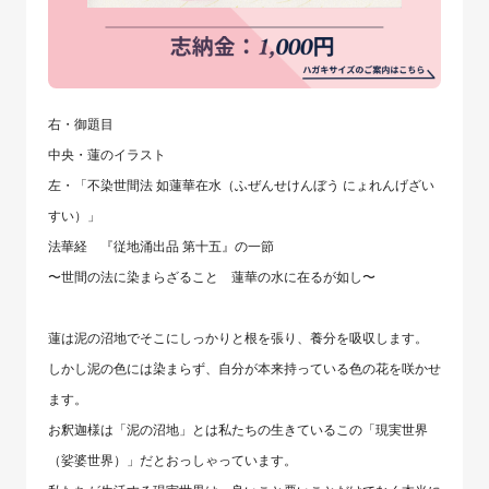
右・御題目
中央・蓮のイラスト
左・「不染世間法 如蓮華在水（ふぜんせけんぼう にょれんげざい
すい）」
法華経 『従地涌出品 第十五』の一節
〜世間の法に染まらざること 蓮華の水に在るが如し〜
蓮は泥の沼地でそこにしっかりと根を張り、養分を吸収します。
しかし泥の色には染まらず、自分が本来持っている色の花を咲かせ
ます。
お釈迦様は「泥の沼地」とは私たちの生きているこの「現実世界
（娑婆世界）」だとおっしゃっています。