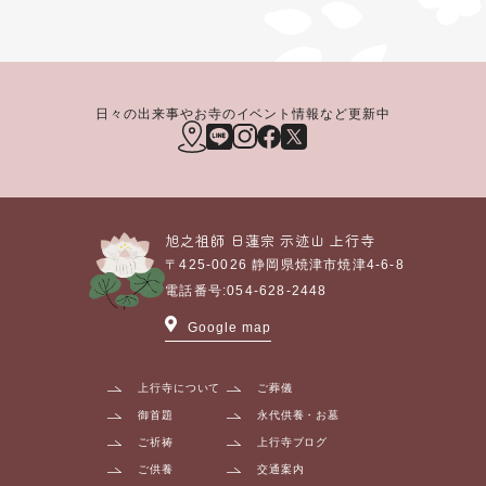
日々の出来事やお寺のイベント情報など更新中
旭之祖師 日蓮宗
示迹山
上行寺
〒425-0026
静岡県焼津市焼津4-6-8
電話番号:
054-628-2448
Google map
上行寺について
ご葬儀
御首題
永代供養・お墓
ご祈祷
上行寺ブログ
ご供養
交通案内