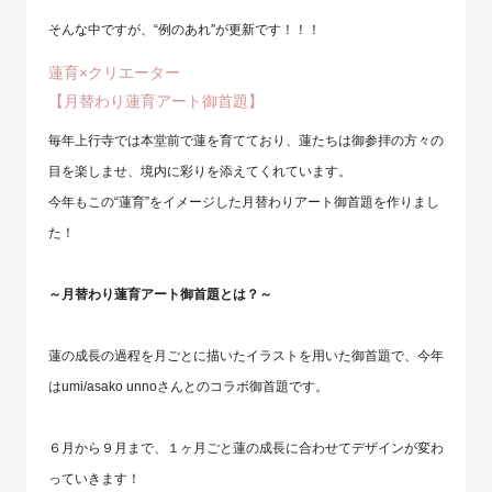
そんな中ですが、“例のあれ″が更新です！！！
蓮育×クリエーター
【月替わり蓮育アート御首題】
毎年上行寺では本堂前で蓮を育てており、蓮たちは御参拝の方々の
目を楽しませ、境内に彩りを添えてくれています。
今年もこの“蓮育”をイメージした月替わりアート御首題を作りまし
た！
～月替わり蓮育アート御首題とは？～
蓮の成長の過程を月ごとに描いたイラストを用いた御首題で、今年
はumi/asako unnoさんとのコラボ御首題です。
６月から９月まで、１ヶ月ごと蓮の成長に合わせてデザインが変わ
っていきます！