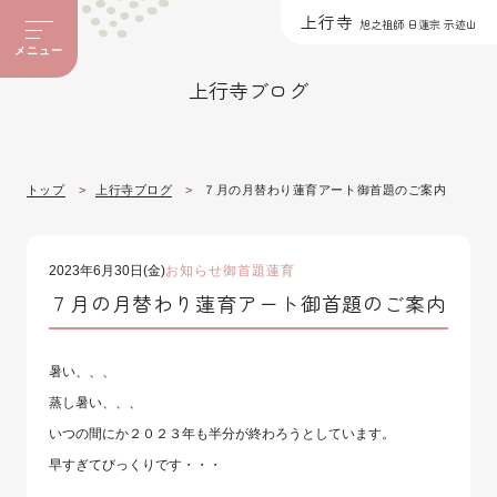
上行寺
旭之祖師 日蓮宗 示迹山
メニュー
上行寺ブログ
トップ
上行寺ブログ
７月の月替わり蓮育アート御首題のご案内
2023年6月30日(金)
お知らせ
御首題
蓮育
７月の月替わり蓮育アート御首題のご案内
暑い、、、
蒸し暑い、、、
いつの間にか２０２３年も半分が終わろうとしています。
早すぎてびっくりです・・・