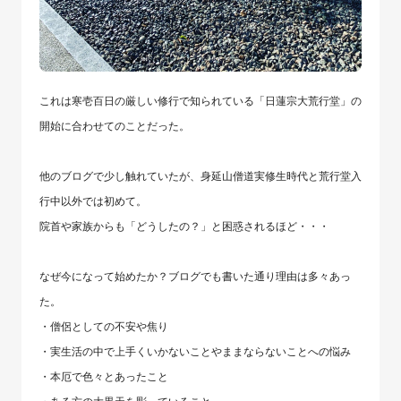
これは寒壱百日の厳しい修行で知られている「日蓮宗大荒行堂」の
開始に合わせてのことだった。
他のブログで少し触れていたが、身延山僧道実修生時代と荒行堂入
行中以外では初めて。
院首や家族からも「どうしたの？」と困惑されるほど・・・
なぜ今になって始めたか？ブログでも書いた通り理由は多々あっ
た。
・僧侶としての不安や焦り
・実生活の中で上手くいかないことやままならないことへの悩み
・本厄で色々とあったこと