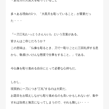
・ある方の大黒天を彫っていること
多々ある理由の1つ、「大黒天を彫っていること」が重要だっ
た・・・
『一刀三礼(いっとうさんらい)』という言葉がある。
皆さんはご存じだろうか？
この意味は、「仏像を彫るとき、刀で一彫りごとに三回礼拝する意
から、敬虔けいけんな態度で仕事をすること。」である。
今仏像を彫り進める自分にとって必要な心持ちだ。
しかし、
現実的に一刀につき“三礼”するのは大変だ。
お題目をお唱えしながら彫り進めるのも良いかもしれないが、集中
すれば自然と無言になってしまうので、それも難しい・・・