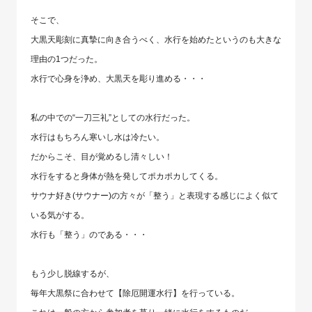
そこで、
大黒天彫刻に真摯に向き合うべく、水行を始めたというのも大きな
理由の1つだった。
水行で心身を浄め、大黒天を彫り進める・・・
私の中での“一刀三礼”としての水行だった。
水行はもちろん寒いし水は冷たい。
だからこそ、目が覚めるし清々しい！
水行をすると身体が熱を発してポカポカしてくる。
サウナ好き(サウナー)の方々が「整う」と表現する感じによく似て
いる気がする。
水行も「整う」のである・・・
もう少し脱線するが、
毎年大黒祭に合わせて【除厄開運水行】を行っている。